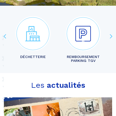
Accès
direct
-
Carousel
E
DÉCHETTERIE
REMBOURSEMENT
PARKING TGV
Les
actualités