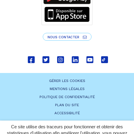
NOUS CONTACTER
Lien
Lien
Lien
Lien
Lien
Lien
vers
vers
vers
vers
vers
vers
le
le
le
le
la
le
GÉRER LES COOKIES
compte
compte
compte
compte
chaîne
compte
MENTIONS LÉGALES
Facebook
Twitter
Instagram
Linkedin
Youtube
tiktok
POLITIQUE DE CONFIDENTIALITÉ
PLAN DU SITE
ACCESSIBILITÉ
Ce site utilise des traceurs pour fonctionner et obtenir des
statistiques d'utilisation afin améliorer l'utilisation, vous pouvez