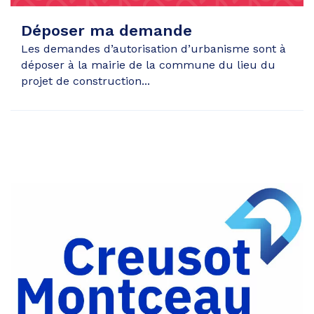
Déposer ma demande
Les demandes d’autorisation d’urbanisme sont à
déposer à la mairie de la commune du lieu du
projet de construction...
Partager
sur
Partager
Facebook
sur
Partager
Twitter
par
e-