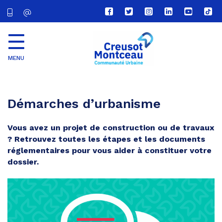
Lien
Lien
Lien
Lien
Lien
Lien
vers
vers
vers
vers
vers
vers
le
le
le
le
la
le
compte
compte
compte
compte
chaîne
com
Facebook
Twitter
Instagram
Linkedin
Youtube
tikt
MENU
CU
Creusot
Montceau
Démarches d’urbanisme
Vous avez un projet de construction ou de travaux
? Retrouvez toutes les étapes et les documents
réglementaires pour vous aider à constituer votre
dossier.