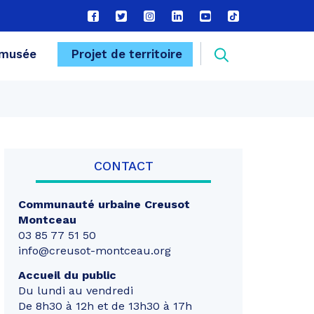
Lien
Lien
Lien
Lien
Lien
Lien
vers
vers
vers
vers
vers
vers
le
le
le
le
la
le
Recherche
musée
Projet de territoire
compte
compte
compte
compte
chaîne
compte
Facebook
Twitter
Instagram
Linkedin
Youtube
tiktok
FERMER
CONTACT
Communauté urbaine
Creusot
Montceau
03 85 77 51 50
info@creusot-montceau.org
Accueil du public
Du lundi au vendredi
De 8h30 à 12h et de 13h30 à 17h