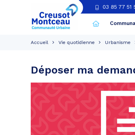
03 85 77 51 
Communau
CU
Creusot
Accueil
Vie quotidienne
Urbanisme
Montceau
Déposer ma deman