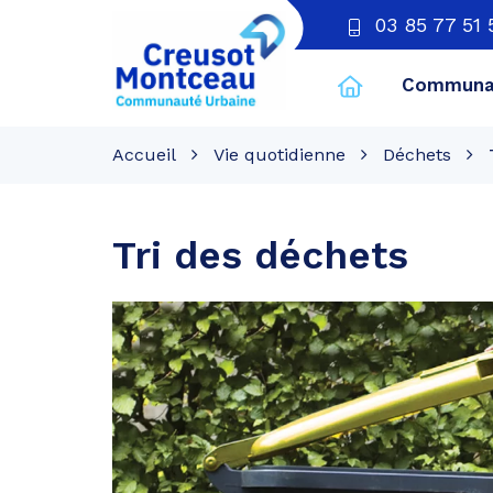
03 85 77 51 
Communau
CU
Creusot
Accueil
Vie quotidienne
Déchets
Montceau
Tri des déchets