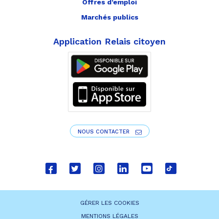
Offres d’emploi
Marchés publics
Application Relais citoyen
NOUS CONTACTER
Lien
Lien
Lien
Lien
Lien
Lien
vers
vers
vers
vers
vers
vers
le
le
le
le
la
le
GÉRER LES COOKIES
compte
compte
compte
compte
chaîne
compte
MENTIONS LÉGALES