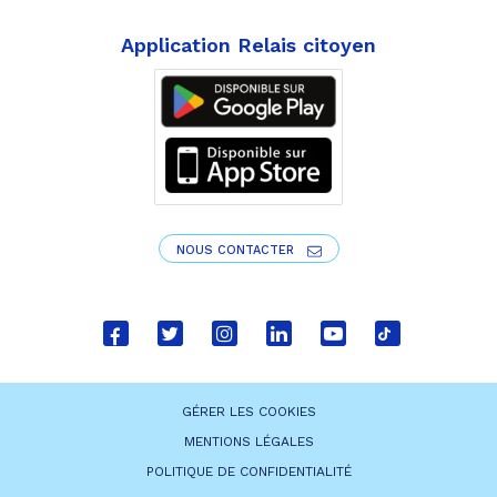
Application Relais citoyen
NOUS CONTACTER
Lien
Lien
Lien
Lien
Lien
Lien
vers
vers
vers
vers
vers
vers
le
le
le
le
la
le
GÉRER LES COOKIES
compte
compte
compte
compte
chaîne
compte
MENTIONS LÉGALES
Facebook
Twitter
Instagram
Linkedin
Youtube
tiktok
POLITIQUE DE CONFIDENTIALITÉ