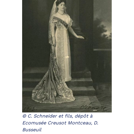
© C. Schneider et fils, dépôt à
Ecomusée Creusot Montceau, D.
Busseuil