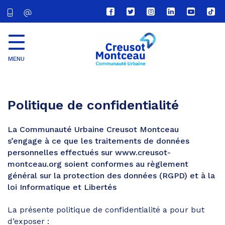
Lien
Lien
Lien
Lien
Lien
Lien
vers
vers
vers
vers
vers
vers
le
le
le
le
la
le
compte
compte
compte
compte
chaîne
com
Facebook
Twitter
Instagram
Linkedin
Youtube
tikt
MENU
CU
Creusot
Montceau
Politique de confidentialité
La Communauté Urbaine Creusot Montceau
s’engage à ce que les traitements de données
personnelles effectués sur www.creusot-
montceau.org soient conformes au règlement
général sur la protection des données (RGPD) et à la
loi Informatique et Libertés
La présente politique de confidentialité a pour but
d’exposer :