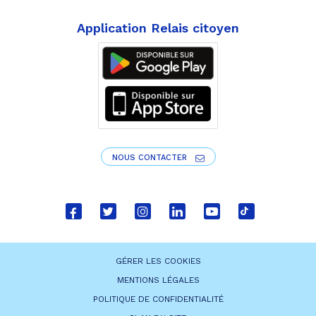
Application Relais citoyen
NOUS CONTACTER
Lien
Lien
Lien
Lien
Lien
Lien
vers
vers
vers
vers
vers
vers
le
le
le
le
la
le
GÉRER LES COOKIES
compte
compte
compte
compte
chaîne
compte
MENTIONS LÉGALES
Facebook
Twitter
Instagram
Linkedin
Youtube
tiktok
POLITIQUE DE CONFIDENTIALITÉ