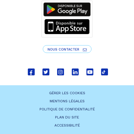
NOUS CONTACTER
Lien
Lien
Lien
Lien
Lien
Lien
vers
vers
vers
vers
vers
vers
le
le
le
le
la
le
GÉRER LES COOKIES
compte
compte
compte
compte
chaîne
compte
MENTIONS LÉGALES
Facebook
Twitter
Instagram
Linkedin
Youtube
tiktok
POLITIQUE DE CONFIDENTIALITÉ
PLAN DU SITE
ACCESSIBILITÉ