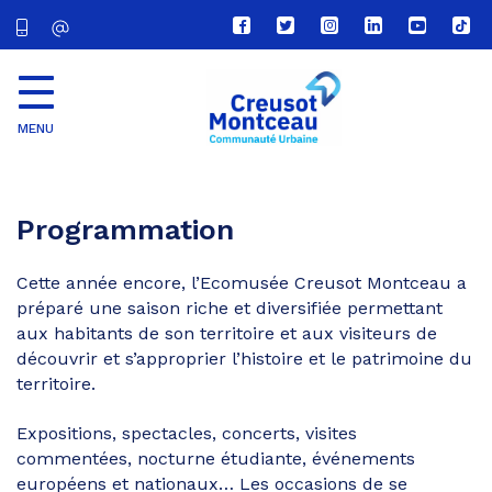
Lien
Lien
Lien
Lien
Lien
Lien
vers
vers
vers
vers
vers
vers
le
le
le
le
la
le
compte
compte
compte
compte
chaîne
com
Facebook
Twitter
Instagram
Linkedin
Youtube
tikt
MENU
CU
Creusot
Montceau
Programmation
Cette année encore, l’Ecomusée Creusot Montceau a
préparé une saison riche et diversifiée permettant
aux habitants de son territoire et aux visiteurs de
découvrir et s’approprier l’histoire et le patrimoine du
territoire.
Expositions, spectacles, concerts, visites
commentées, nocturne étudiante, événements
européens et nationaux… Les occasions de se