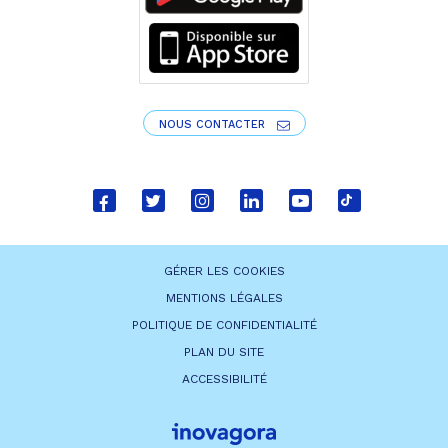
NOUS CONTACTER
Lien
Lien
Lien
Lien
Lien
Lien
vers
vers
vers
vers
vers
vers
le
le
le
le
la
le
GÉRER LES COOKIES
compte
compte
compte
compte
chaîne
compte
MENTIONS LÉGALES
Facebook
Twitter
Instagram
Linkedin
Youtube
tiktok
POLITIQUE DE CONFIDENTIALITÉ
PLAN DU SITE
ACCESSIBILITÉ