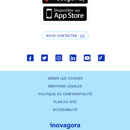
NOUS CONTACTER
Lien
Lien
Lien
Lien
Lien
Lien
vers
vers
vers
vers
vers
vers
le
le
le
le
la
le
GÉRER LES COOKIES
compte
compte
compte
compte
chaîne
compte
MENTIONS LÉGALES
Facebook
Twitter
Instagram
Linkedin
Youtube
tiktok
POLITIQUE DE CONFIDENTIALITÉ
PLAN DU SITE
ACCESSIBILITÉ