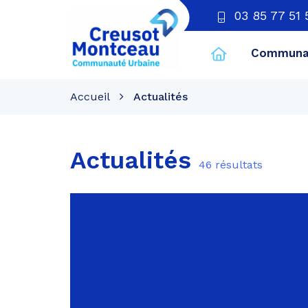
03 85 77 51 
Communau
CU
Creusot
Accueil
Actualités
Montceau
Actualités
46 résultats