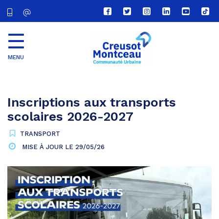
Lien
Lien
Lien
Lien
Lien
Lien
vers
vers
vers
vers
vers
vers
le
le
le
le
la
le
compte
compte
compte
compte
chaîne
com
Facebook
Twitter
Instagram
Linkedin
Youtube
tikt
MENU
CU
Creusot
Montceau
Inscriptions aux transports
scolaires 2026-2027
TRANSPORT
MISE À JOUR LE
29/05/26