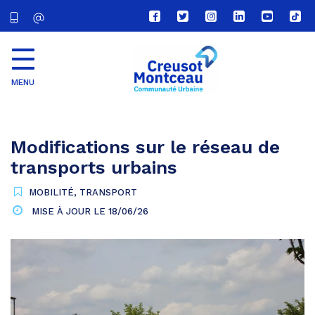
Lien
Lien
Lien
Lien
Lien
Lien
vers
vers
vers
vers
vers
vers
le
le
le
le
la
le
compte
compte
compte
compte
chaîne
com
Facebook
Twitter
Instagram
Linkedin
Youtube
tikt
MENU
CU
Creusot
Montceau
Modifications sur le réseau de
transports urbains
MOBILITÉ
,
TRANSPORT
MISE À JOUR LE
18/06/26