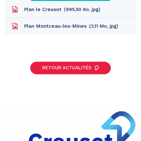
Plan le Creusot
995,50
Ko
, jpg
Plan Montceau-les-Mines
3,11
Mo
, jpg
RETOUR ACTUALITÉS
Partager
sur
Partager
Facebook
sur
Partager
Twitter
par