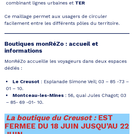
combinant lignes urbaines et
TER
Ce maillage permet aux usagers de circuler
facilement entre les différents pôles du territoire.
Boutiques monRéZo : accueil et
informations
MonRéZo accueille les voyageurs dans deux espaces
dédiés :
Le Creusot
: Esplanade Simone Veil; 03 – 85 -73 –
01 – 10.
Montceau-les-Mines
: 56, quai Jules Chagot; 03
– 85- 69 -01- 10.
La boutique du Creusot :
EST
FERMEE DU 18 JUIN JUSQU’AU 22