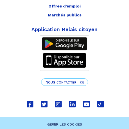
Offres d’emploi
Marchés publics
Application Relais citoyen
NOUS CONTACTER
Lien
Lien
Lien
Lien
Lien
Lien
vers
vers
vers
vers
vers
vers
le
le
le
le
la
le
GÉRER LES COOKIES
compte
compte
compte
compte
chaîne
compte