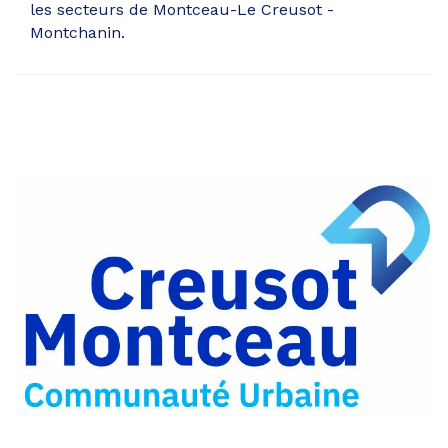
les secteurs de Montceau-Le Creusot -
Montchanin.
Partager
sur
Partager
Facebook
sur
Partager
Twitter
par
e-
mail