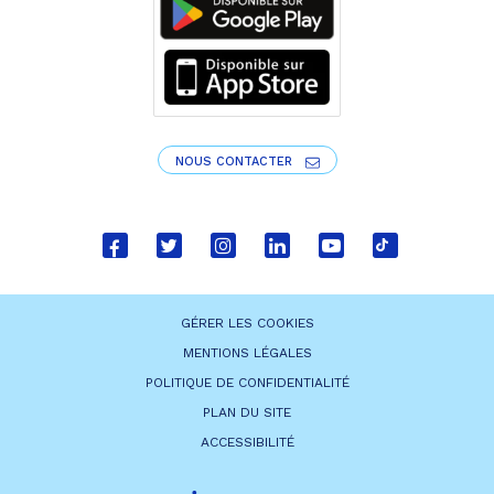
NOUS CONTACTER
Lien
Lien
Lien
Lien
Lien
Lien
vers
vers
vers
vers
vers
vers
le
le
le
le
la
le
GÉRER LES COOKIES
compte
compte
compte
compte
chaîne
compte
MENTIONS LÉGALES
Facebook
Twitter
Instagram
Linkedin
Youtube
tiktok
POLITIQUE DE CONFIDENTIALITÉ
PLAN DU SITE
ACCESSIBILITÉ