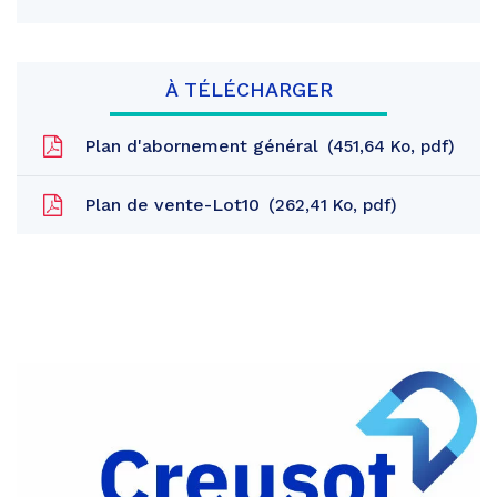
À TÉLÉCHARGER
Plan d'abornement général
451,64
Ko
, pdf
Plan de vente-Lot10
262,41
Ko
, pdf
Partager
sur
Partager
Facebook
sur
Partager