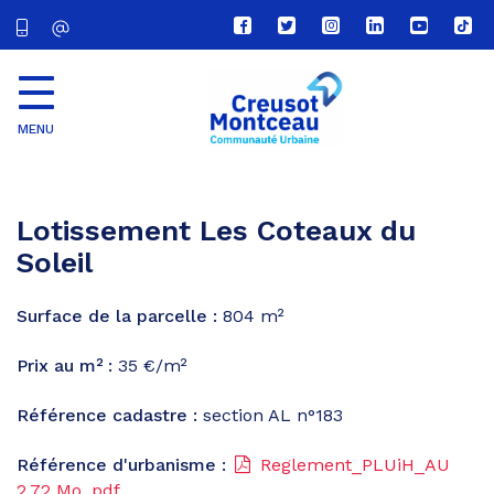
Lien
Lien
Lien
Lien
Lien
Lien
vers
vers
vers
vers
vers
vers
le
le
le
le
la
le
compte
compte
compte
compte
chaîne
com
Facebook
Twitter
Instagram
Linkedin
Youtube
tikt
MENU
CU
Creusot
Montceau
Lotissement Les Coteaux du
Soleil
Surface de la parcelle :
804 m²
Prix au m² :
35 €/m²
Référence cadastre :
section AL n°183
Référence d'urbanisme :
Reglement_PLUiH_AU
2,72
Mo
, pdf