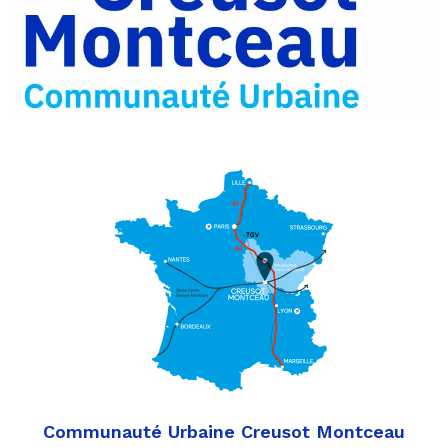
Twitter
par
e-
mail
Communauté Urbaine Creusot Montceau