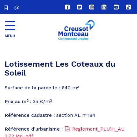
Lien
Lien
Lien
Lien
Lien
Lien
vers
vers
vers
vers
vers
vers
le
le
le
le
la
le
compte
compte
compte
compte
chaîne
com
Facebook
Twitter
Instagram
Linkedin
Youtube
tikt
MENU
CU
Creusot
Montceau
Lotissement Les Coteaux du
Soleil
Surface de la parcelle :
640 m²
Prix au m² :
35 €/m²
Référence cadastre :
section AL n°184
Référence d'urbanisme :
Reglement_PLUiH_AU
2,72
Mo
, pdf