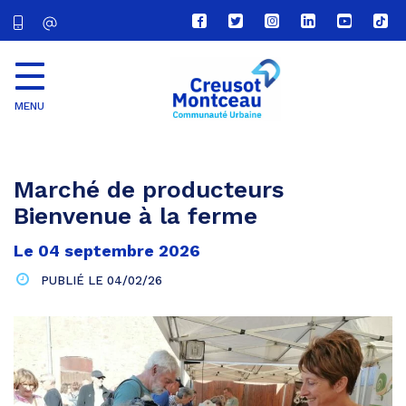
Lien
Lien
Lien
Lien
Lien
Lien
vers
vers
vers
vers
vers
vers
le
le
le
le
la
le
compte
compte
compte
compte
chaîne
com
Facebook
Twitter
Instagram
Linkedin
Youtube
tikt
MENU
CU
Creusot
Montceau
Marché de producteurs
Bienvenue à la ferme
Le
04
septembre
2026
PUBLIÉ LE
04/02/26