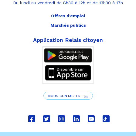
Du lundi au vendredi de 8h30 à 12h et de 13h30 à 17h
Offres d’emploi
Marchés publics
Application Relais citoyen
NOUS CONTACTER
Lien
Lien
Lien
Lien
Lien
Lien
vers
vers
vers
vers
vers
vers