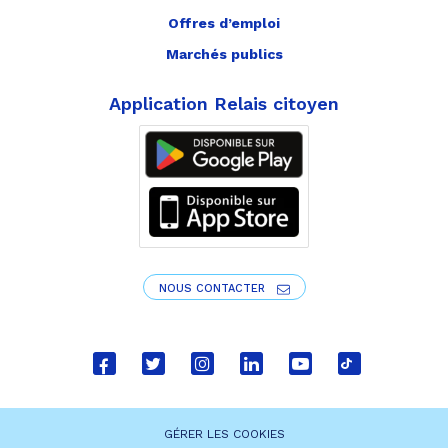
Offres d’emploi
Marchés publics
Application Relais citoyen
NOUS CONTACTER
Lien
Lien
Lien
Lien
Lien
Lien
vers
vers
vers
vers
vers
vers
le
le
le
le
la
le
GÉRER LES COOKIES
compte
compte
compte
compte
chaîne
compte