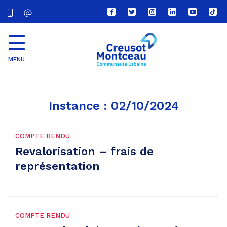
Lien
Lien
Lien
Lien
Lien
Lien
vers
vers
vers
vers
vers
vers
le
le
le
le
la
le
compte
compte
compte
compte
chaîne
com
Facebook
Twitter
Instagram
Linkedin
Youtube
tikt
MENU
CU
Creusot
Montceau
Instance :
02/10/2024
COMPTE RENDU
Revalorisation – frais de
représentation
COMPTE RENDU