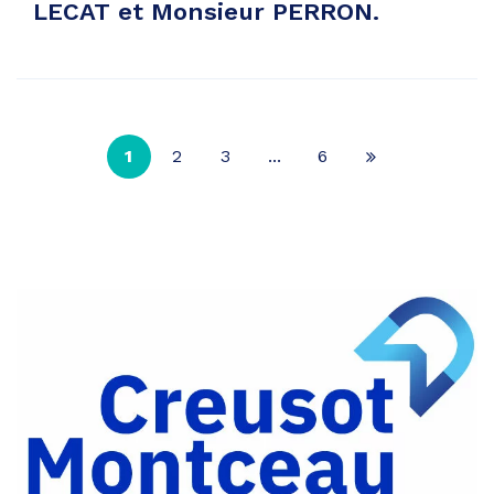
LECAT et Monsieur PERRON.
1
2
3
...
6
Page
suivante