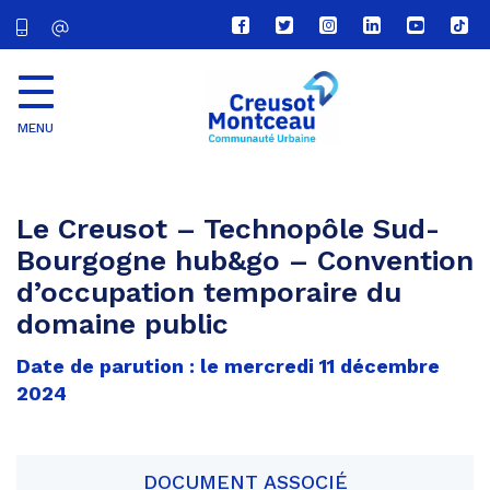
Lien
Lien
Lien
Lien
Lien
Lien
vers
vers
vers
vers
vers
vers
le
le
le
le
la
le
compte
compte
compte
compte
chaîne
com
Facebook
Twitter
Instagram
Linkedin
Youtube
tikt
MENU
CU
Creusot
Montceau
Le Creusot – Technopôle Sud-
Bourgogne hub&go – Convention
d’occupation temporaire du
domaine public
Date de parution : le mercredi 11 décembre
2024
DOCUMENT ASSOCIÉ