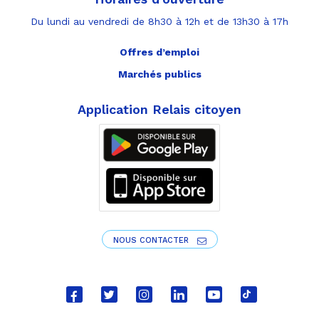
Du lundi au vendredi de 8h30 à 12h et de 13h30 à 17h
Offres d’emploi
Marchés publics
Application Relais citoyen
NOUS CONTACTER
Lien
Lien
Lien
Lien
Lien
Lien
vers
vers
vers
vers
vers
vers