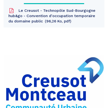
Le Creusot - Technopôle Sud-Bourgogne
hub&go - Convention d'occupation temporaire
du domaine public
96,26 Ko, pdf
Partager
sur
Partager
Facebook
sur
Partager
Twitter
par
e-
mail