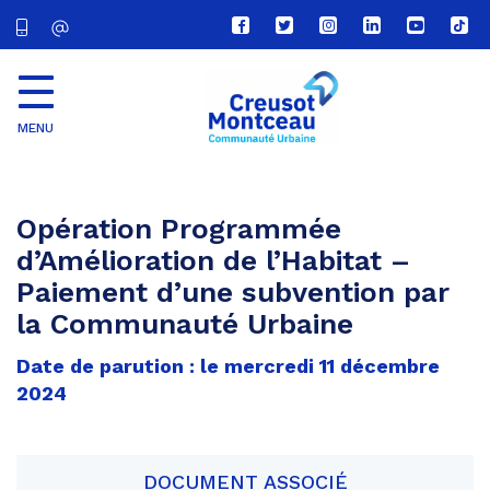
Lien
Lien
Lien
Lien
Lien
Lien
vers
vers
vers
vers
vers
vers
le
le
le
le
la
le
compte
compte
compte
compte
chaîne
com
Facebook
Twitter
Instagram
Linkedin
Youtube
tikt
MENU
CU
Creusot
Montceau
Opération Programmée
d’Amélioration de l’Habitat –
Paiement d’une subvention par
la Communauté Urbaine
Date de parution : le mercredi 11 décembre
2024
DOCUMENT ASSOCIÉ