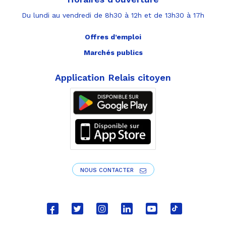
Du lundi au vendredi de 8h30 à 12h et de 13h30 à 17h
Offres d’emploi
Marchés publics
Application Relais citoyen
NOUS CONTACTER
Lien
Lien
Lien
Lien
Lien
Lien
vers
vers
vers
vers
vers
vers