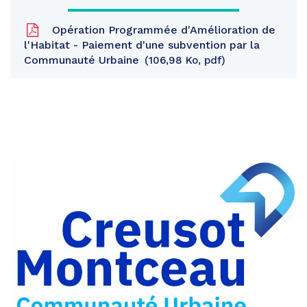
Opération Programmée d'Amélioration de
l'Habitat - Paiement d'une subvention par la
Communauté Urbaine
106,98 Ko, pdf
Partager
sur
Partager
Facebook
sur
Partager
Twitter
par
e-
mail