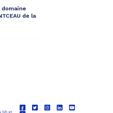
u domaine
NTCEAU de la
Lien
Lien
Lien
Lien
Lien
 12h et