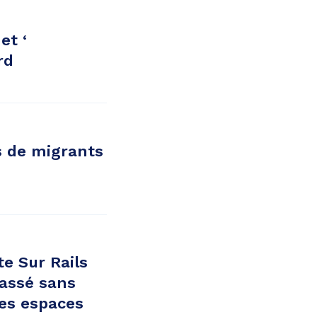
et ‘
rd
s de migrants
e Sur Rails
passé sans
des espaces