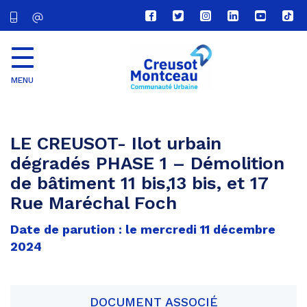
Lien
Lien
Lien
Lien
Lien
Lien
vers
vers
vers
vers
vers
vers
le
le
le
le
la
le
compte
compte
compte
compte
chaîne
com
Facebook
Twitter
Instagram
Linkedin
Youtube
tikt
MENU
CU
Creusot
Montceau
LE CREUSOT- Ilot urbain
dégradés PHASE 1 – Démolition
de bâtiment 11 bis,13 bis, et 17
Rue Maréchal Foch
Date de parution : le mercredi 11 décembre
2024
DOCUMENT ASSOCIÉ