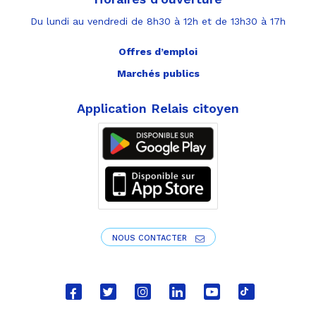
Du lundi au vendredi de 8h30 à 12h et de 13h30 à 17h
Offres d’emploi
Marchés publics
Application Relais citoyen
NOUS CONTACTER
Lien
Lien
Lien
Lien
Lien
Lien
vers
vers
vers
vers
vers
vers