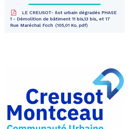
LE CREUSOT- Ilot urbain dégradés PHASE
1 - Démolition de bâtiment 11 bis,13 bis, et 17
Rue Maréchal Foch
105,01 Ko, pdf
Partager
sur
Partager
Facebook
sur
Partager
Twitter
par
e-
mail