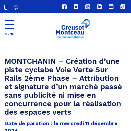
Lien
Lien
Lien
Lien
Lien
Lien
vers
vers
vers
vers
vers
vers
le
le
le
le
la
le
compte
compte
compte
compte
chaîne
com
Facebook
Twitter
Instagram
Linkedin
Youtube
tikt
MENU
CU
Creusot
Montceau
MONTCHANIN – Création d’une
piste cyclabe Voie Verte Sur
Rails 2ème Phase – Attribution
et signature d’un marché passé
sans publicité ni mise en
concurrence pour la réalisation
des espaces verts
Date de parution : le mercredi 11 décembre
2024