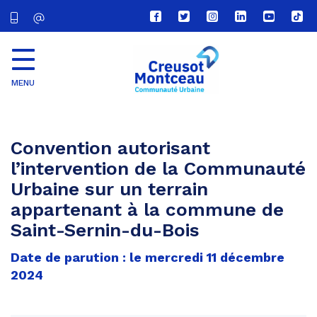
Lien
Lien
Lien
Lien
Lien
Lien
vers
vers
vers
vers
vers
vers
le
le
le
le
la
le
compte
compte
compte
compte
chaîne
com
Facebook
Twitter
Instagram
Linkedin
Youtube
tikt
MENU
CU
Creusot
Montceau
Convention autorisant
l’intervention de la Communauté
Urbaine sur un terrain
appartenant à la commune de
Saint-Sernin-du-Bois
Date de parution : le mercredi 11 décembre
2024