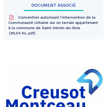
DOCUMENT ASSOCIÉ
Convention autorisant l'intervention de la
Communauté Urbaine sur un terrain appartenant
à la commune de Saint-Sernin-du-Bois
95,04 Ko, pdf
Partager
sur
Partager
Facebook
sur
Partager
Twitter
par