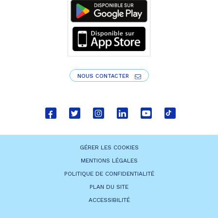
NOUS CONTACTER
Lien
Lien
Lien
Lien
Lien
Lien
vers
vers
vers
vers
vers
vers
le
le
le
le
la
le
GÉRER LES COOKIES
compte
compte
compte
compte
chaîne
compte
MENTIONS LÉGALES
Facebook
Twitter
Instagram
Linkedin
Youtube
tiktok
POLITIQUE DE CONFIDENTIALITÉ
PLAN DU SITE
ACCESSIBILITÉ