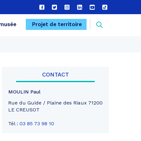
Lien
Lien
Lien
Lien
Lien
Lien
vers
vers
vers
vers
vers
vers
le
le
le
le
la
le
Recherche
musée
Projet de territoire
compte
compte
compte
compte
chaîne
compte
Facebook
Twitter
Instagram
Linkedin
Youtube
tiktok
FERMER
CONTACT
MOULIN Paul
Rue du Guide / Plaine des Riaux 71200
LE CREUSOT
Tél :
03 85 73 98 10