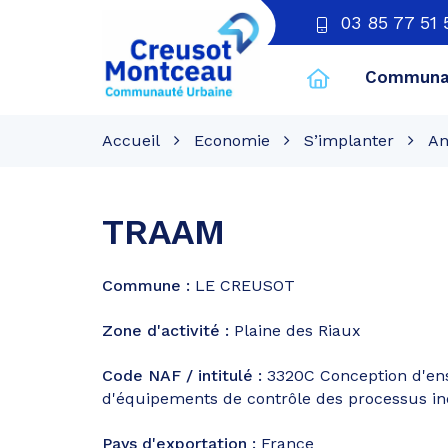
03 85 77 51 
Communau
CU
Creusot
Accueil
Economie
S’implanter
An
Montceau
TRAAM
Commune :
LE CREUSOT
Zone d'activité :
Plaine des Riaux
Code NAF / intitulé :
3320C
Conception d'ens
d'équipements de contrôle des processus in
Pays d'exportation :
France