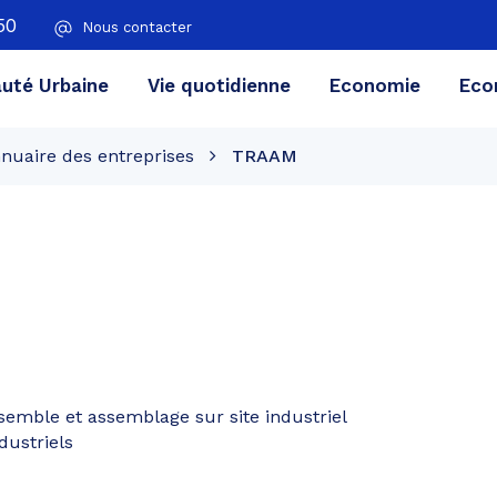
50
Nous contacter
té Urbaine
Vie quotidienne
Economie
Eco
nuaire des entreprises
TRAAM
emble et assemblage sur site industriel
dustriels