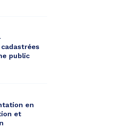
-
 cadastrées
ne public
ntation en
tion et
en