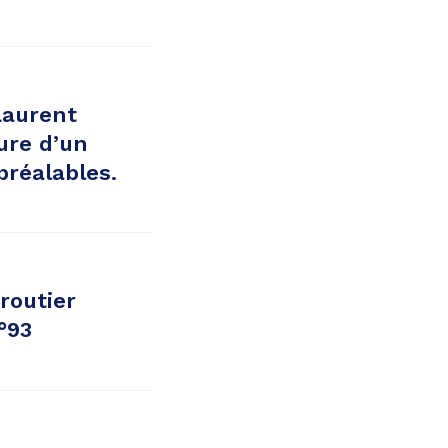
Laurent
ture d’un
préalables.
routier
°93