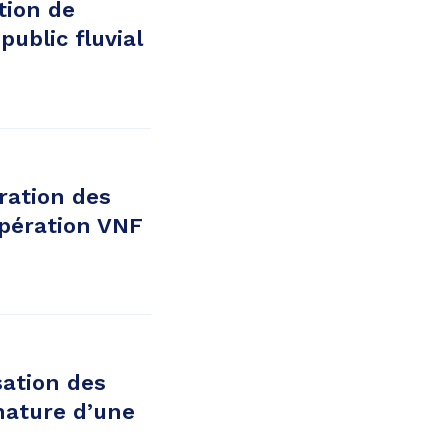
tion de
ublic fluvial
ration des
pération VNF
sation des
nature d’une