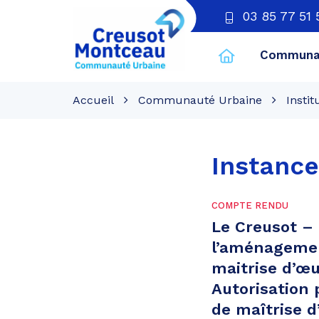
03 85 77 51 
Communau
CU
Creusot
Accueil
Communauté Urbaine
Instit
Montceau
Instance
COMPTE RENDU
Le Creusot –
l’aménagement
maitrise d’œ
Autorisation 
de maîtrise d