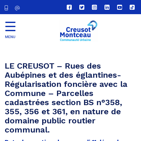
Lien
Lien
Lien
Lien
Lien
Lien
vers
vers
vers
vers
vers
vers
le
le
le
le
la
le
compte
compte
compte
compte
chaîne
com
Facebook
Twitter
Instagram
Linkedin
Youtube
tikt
MENU
CU
Creusot
Montceau
LE CREUSOT – Rues des
Aubépines et des églantines-
Régularisation foncière avec la
Commune – Parcelles
cadastrées section BS n°358,
355, 356 et 361, en nature de
domaine public routier
communal.