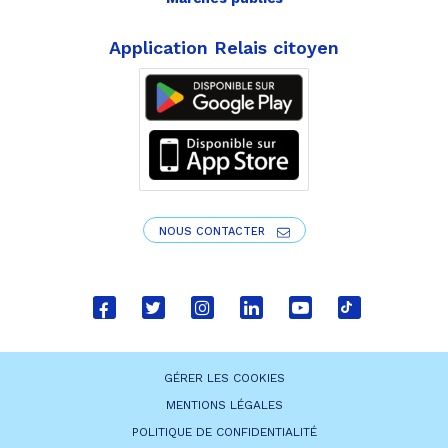
Application Relais citoyen
NOUS CONTACTER
Lien
Lien
Lien
Lien
Lien
Lien
vers
vers
vers
vers
vers
vers
le
le
le
le
la
le
GÉRER LES COOKIES
compte
compte
compte
compte
chaîne
compte
MENTIONS LÉGALES
Facebook
Twitter
Instagram
Linkedin
Youtube
tiktok
POLITIQUE DE CONFIDENTIALITÉ