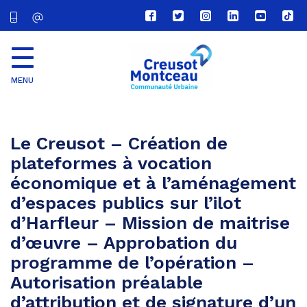
Lien
Lien
Lien
Lien
Lien
Lien
vers
vers
vers
vers
vers
vers
le
le
le
le
la
le
compte
compte
compte
compte
chaîne
com
Facebook
Twitter
Instagram
Linkedin
Youtube
tikt
MENU
CU
Creusot
Montceau
Le Creusot – Création de
plateformes à vocation
économique et à l’aménagement
d’espaces publics sur l’ilot
d’Harfleur – Mission de maitrise
d’œuvre – Approbation du
programme de l’opération –
Autorisation préalable
d’attribution et de signature d’un