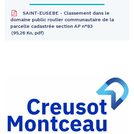
SAINT-EUSEBE - Classement dans le
domaine public routier communautaire de la
parcelle cadastrée section AP n°93
95,26 Ko, pdf
Partager
sur
Partager
Facebook
sur
Partager
Twitter
par
e-