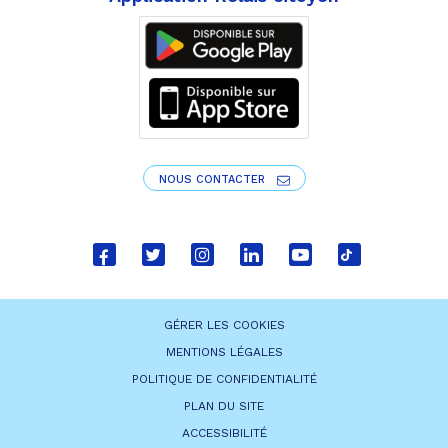
NOUS CONTACTER
Lien
Lien
Lien
Lien
Lien
Lien
vers
vers
vers
vers
vers
vers
le
le
le
le
la
le
GÉRER LES COOKIES
compte
compte
compte
compte
chaîne
compte
MENTIONS LÉGALES
Facebook
Twitter
Instagram
Linkedin
Youtube
tiktok
POLITIQUE DE CONFIDENTIALITÉ
PLAN DU SITE
ACCESSIBILITÉ