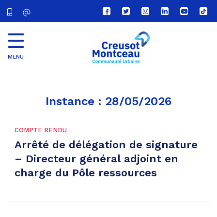
Lien
Lien
Lien
Lien
Lien
Lien
vers
vers
vers
vers
vers
vers
le
le
le
le
la
le
compte
compte
compte
compte
chaîne
com
Facebook
Twitter
Instagram
Linkedin
Youtube
tikt
MENU
CU
Creusot
Montceau
Instance :
28/05/2026
COMPTE RENDU
Arrêté de délégation de signature
– Directeur général adjoint en
charge du Pôle ressources