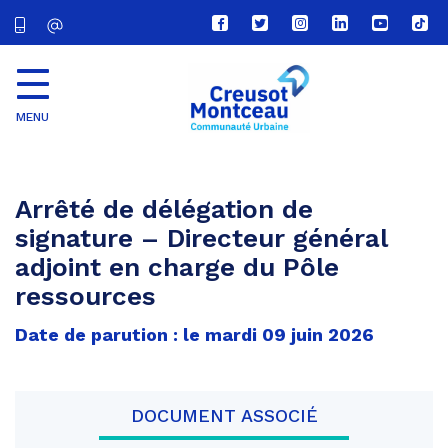
Lien
Lien
Lien
Lien
Lien
Lien
vers
vers
vers
vers
vers
vers
le
le
le
le
la
le
compte
compte
compte
compte
chaîne
com
Facebook
Twitter
Instagram
Linkedin
Youtube
tikt
MENU
CU
Creusot
Montceau
Arrêté de délégation de
signature – Directeur général
adjoint en charge du Pôle
ressources
Date de parution : le mardi 09 juin 2026
DOCUMENT ASSOCIÉ