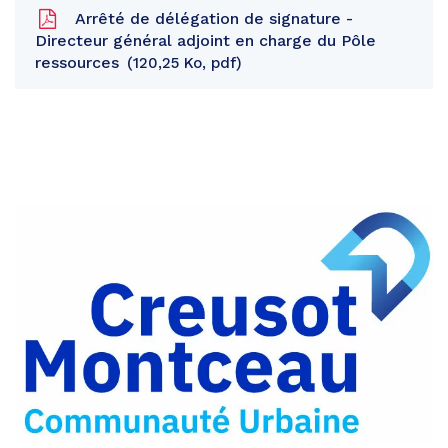
Arrêté de délégation de signature -
Directeur général adjoint en charge du Pôle
ressources
120,25 Ko, pdf
Partager
sur
Partager
Facebook
sur
Partager
Twitter
par
e-
mail