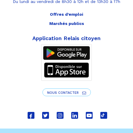
Du lundi au vendredi de 8h30 à 12h et de 13h30 à 17h
Offres d’emploi
Marchés publics
Application Relais citoyen
NOUS CONTACTER
Lien
Lien
Lien
Lien
Lien
Lien
vers
vers
vers
vers
vers
vers
le
le
le
le
la
le