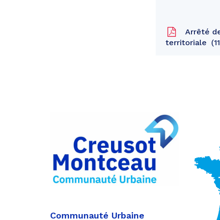
Arrêté de
territoriale
1
Partager
sur
Partager
Facebook
sur
Partager
Twitter
par
e-
mail
Communauté Urbaine