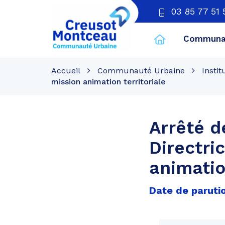
03 85 77 51 
Communau
CU
Creusot
Accueil
Communauté Urbaine
Instit
Montceau
mission animation territoriale
Arrêté d
Directri
animatio
Date de parutio