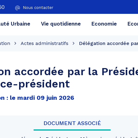
50
Nous contacter
té Urbaine
Vie quotidienne
Economie
Eco
ution
Actes administratifs
Délégation accordée par
on accordée par la Présid
ce-président
n : le mardi 09 juin 2026
DOCUMENT ASSOCIÉ