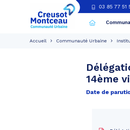
03 85 77 51 
Communau
CU
Creusot
Accueil
Communauté Urbaine
Instit
Montceau
Délégati
14ème vi
Date de parutio