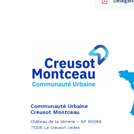
Délégatio
Partager
sur
Partager
Facebook
sur
Partager
Twitter
par
e-
mail
Communauté Urbaine
Creusot Montceau
Château de la Verrerie – BP 90069
71206 Le Creusot cedex