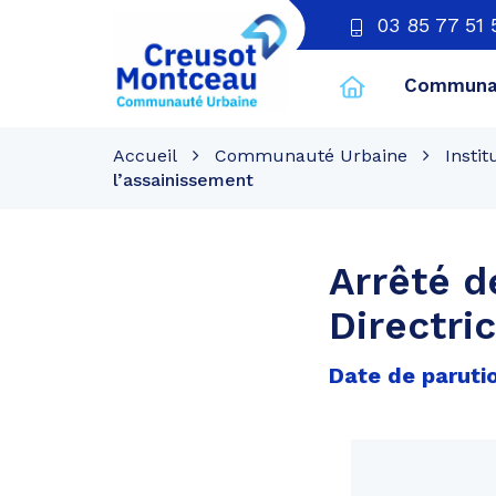
03 85 77 51 
Communau
CU
Creusot
Accueil
Communauté Urbaine
Instit
Montceau
l’assainissement
Arrêté d
Directri
Date de parutio