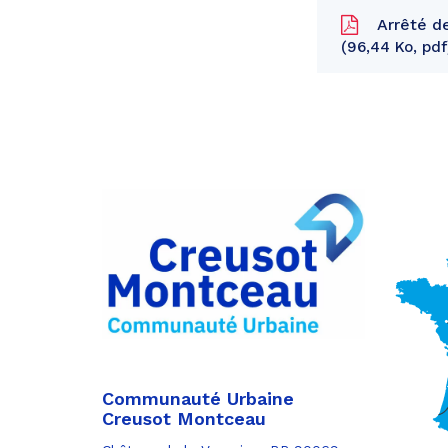
Arrêté de
96,44 Ko, pdf
Partager
sur
Partager
Facebook
sur
Partager
Twitter
par
e-
mail
Communauté Urbaine
Creusot Montceau