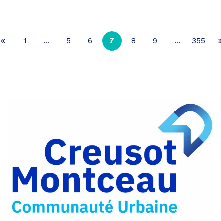
1
...
5
6
7
8
9
...
355
Page
précédente