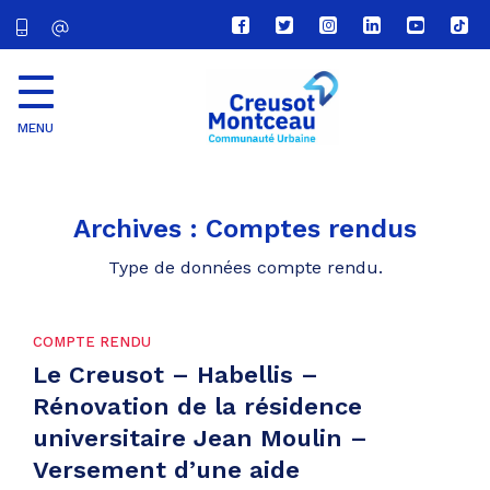
Lien
Lien
Lien
Lien
Lien
Lien
vers
vers
vers
vers
vers
vers
le
le
le
le
la
le
compte
compte
compte
compte
chaîne
com
Facebook
Twitter
Instagram
Linkedin
Youtube
tikt
MENU
CU
Creusot
Montceau
Archives :
Comptes rendus
Type de données compte rendu.
COMPTE RENDU
Le Creusot – Habellis –
Rénovation de la résidence
universitaire Jean Moulin –
Versement d’une aide