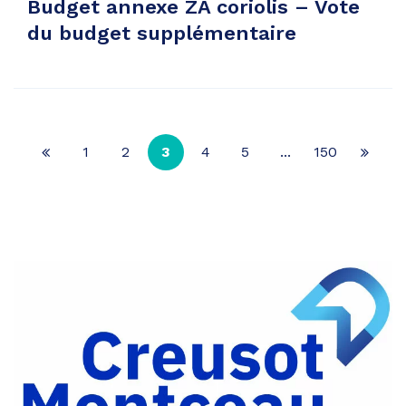
Budget annexe ZA coriolis – Vote
du budget supplémentaire
1
2
3
4
5
...
150
Page
Page
précédente
suiva