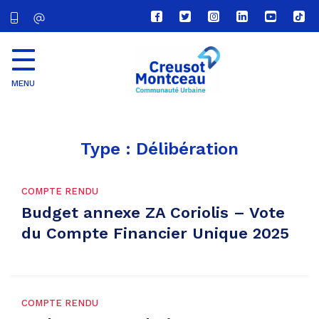
Lien
Lien
Lien
Lien
Lien
Lien
vers
vers
vers
vers
vers
vers
le
le
le
le
la
le
compte
compte
compte
compte
chaîne
com
Facebook
Twitter
Instagram
Linkedin
Youtube
tikt
MENU
CU
Creusot
Montceau
Type :
Délibération
COMPTE RENDU
Budget annexe ZA Coriolis – Vote
du Compte Financier Unique 2025
COMPTE RENDU