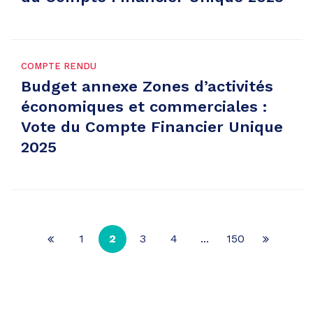
COMPTE RENDU
Budget annexe Zones d’activités
économiques et commerciales :
Vote du Compte Financier Unique
2025
1
2
3
4
...
150
Page
Page
précédente
suivante