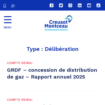
Lien
Lien
Lien
Lien
Lien
Lien
vers
vers
vers
vers
vers
vers
le
le
le
le
la
le
compte
compte
compte
compte
chaîne
com
Facebook
Twitter
Instagram
Linkedin
Youtube
tikt
MENU
CU
Creusot
Montceau
Type :
Délibération
COMPTE RENDU
GRDF – concession de distribution
de gaz – Rapport annuel 2025
COMPTE RENDU