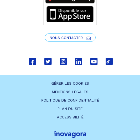
NOUS CONTACTER
Lien
Lien
Lien
Lien
Lien
Lien
vers
vers
vers
vers
vers
vers
le
le
le
le
la
le
GÉRER LES COOKIES
compte
compte
compte
compte
chaîne
compte
MENTIONS LÉGALES
Facebook
Twitter
Instagram
Linkedin
Youtube
tiktok
POLITIQUE DE CONFIDENTIALITÉ
PLAN DU SITE
ACCESSIBILITÉ