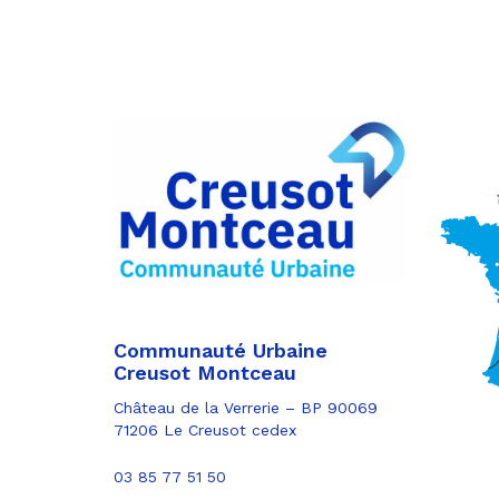
Partager
sur
Partager
Facebook
sur
Partager
Twitter
par
e-
mail
Communauté Urbaine
Creusot Montceau
Château de la Verrerie – BP 90069
71206 Le Creusot cedex
03 85 77 51 50