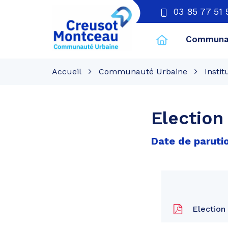
03 85 77 51 
Communau
CU
Creusot
Accueil
Communauté Urbaine
Instit
Montceau
Election
Date de parutio
Election 