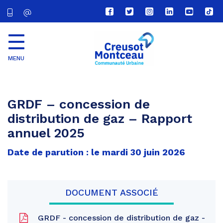
Lien
Lien
Lien
Lien
Lien
Lien
vers
vers
vers
vers
vers
vers
le
le
le
le
la
le
compte
compte
compte
compte
chaîne
com
Facebook
Twitter
Instagram
Linkedin
Youtube
tikt
MENU
CU
Creusot
Montceau
GRDF – concession de
distribution de gaz – Rapport
annuel 2025
Date de parution : le mardi 30 juin 2026
DOCUMENT ASSOCIÉ
GRDF - concession de distribution de gaz -