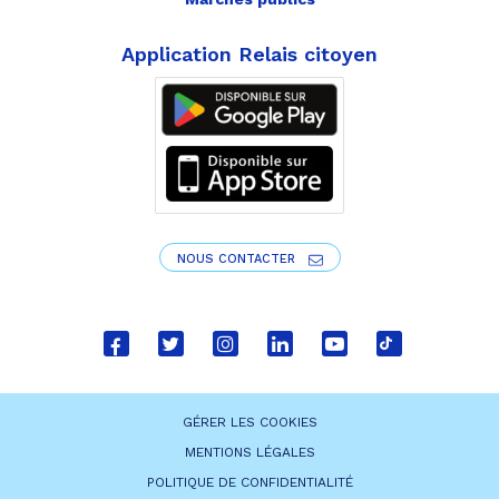
Application Relais citoyen
NOUS CONTACTER
Lien
Lien
Lien
Lien
Lien
Lien
vers
vers
vers
vers
vers
vers
le
le
le
le
la
le
GÉRER LES COOKIES
compte
compte
compte
compte
chaîne
compte
MENTIONS LÉGALES
Facebook
Twitter
Instagram
Linkedin
Youtube
tiktok
POLITIQUE DE CONFIDENTIALITÉ