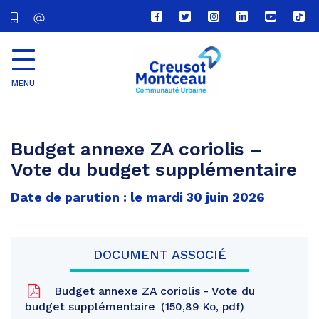
Lien
Lien
Lien
Lien
Lien
Lien
vers
vers
vers
vers
vers
vers
le
le
le
le
la
le
compte
compte
compte
compte
chaîne
com
Facebook
Twitter
Instagram
Linkedin
Youtube
tikt
MENU
CU
Creusot
Montceau
Budget annexe ZA coriolis –
Vote du budget supplémentaire
Date de parution : le mardi 30 juin 2026
DOCUMENT ASSOCIÉ
Budget annexe ZA coriolis - Vote du
budget supplémentaire
150,89 Ko, pdf