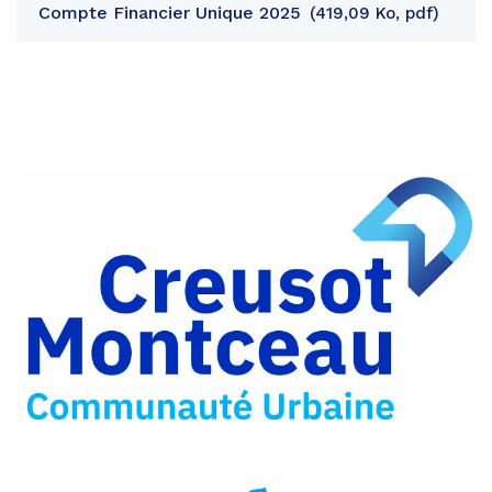
Compte Financier Unique 2025
419,09 Ko, pdf
Partager
sur
Partager
Facebook
sur
Partager
Twitter
par
e-
mail