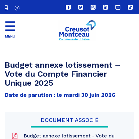
Lien
Lien
Lien
Lien
Lien
Lien
vers
vers
vers
vers
vers
vers
le
le
le
le
la
le
compte
compte
compte
compte
chaîne
com
Facebook
Twitter
Instagram
Linkedin
Youtube
tikt
MENU
CU
Creusot
Montceau
Budget annexe lotissement –
Vote du Compte Financier
Unique 2025
Date de parution : le mardi 30 juin 2026
DOCUMENT ASSOCIÉ
Budget annexe lotissement - Vote du