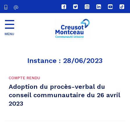
Lien
Lien
Lien
Lien
Lien
Lien
vers
vers
vers
vers
vers
vers
le
le
le
le
la
le
compte
compte
compte
compte
chaîne
com
Facebook
Twitter
Instagram
Linkedin
Youtube
tikt
MENU
CU
Creusot
Montceau
Instance :
28/06/2023
COMPTE RENDU
Adoption du procès-verbal du
conseil communautaire du 26 avril
2023