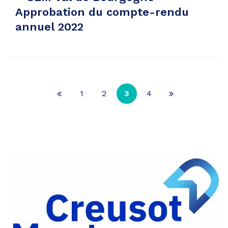
Approbation du compte-rendu
annuel 2022
1
2
3
4
Page
Page
précédente
suivante