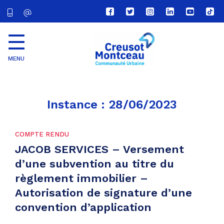
Lien
Lien
Lien
Lien
Lien
Lien
vers
vers
vers
vers
vers
vers
le
le
le
le
la
le
compte
compte
compte
compte
chaîne
com
Facebook
Twitter
Instagram
Linkedin
Youtube
tikt
MENU
CU
Creusot
Montceau
Instance :
28/06/2023
COMPTE RENDU
JACOB SERVICES – Versement
d’une subvention au titre du
règlement immobilier –
Autorisation de signature d’une
convention d’application