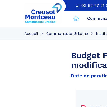
03 85 77 51 
Communau
CU
Creusot
Accueil
Communauté Urbaine
Instit
Montceau
Budget P
modifica
Date de parutio