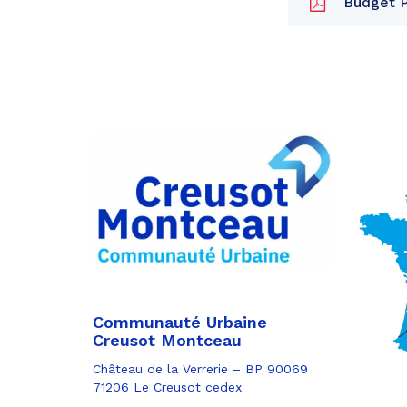
Budget Pr
Partager
sur
Partager
Facebook
sur
Partager
Twitter
par
e-
mail
Communauté Urbaine
Creusot Montceau
Château de la Verrerie – BP 90069
71206 Le Creusot cedex