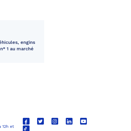
éhicules, engins
 n° 1 au marché
Lien
Lien
Lien
Lien
Lien
 12h et