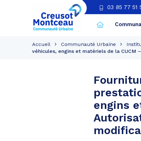
03 85 77 51 
Communau
CU
Creusot
Accueil
Communauté Urbaine
Instit
Montceau
véhicules, engins et matériels de la CUCM –
Fournitu
prestati
engins e
Autorisa
modifica