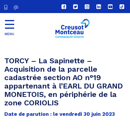
Lien
Lien
Lien
Lien
Lien
Lien
vers
vers
vers
vers
vers
vers
le
le
le
le
la
le
compte
compte
compte
compte
chaîne
com
Facebook
Twitter
Instagram
Linkedin
Youtube
tikt
MENU
CU
Creusot
Montceau
TORCY – La Sapinette –
Acquisition de la parcelle
cadastrée section AO n°19
appartenant à l’EARL DU GRAND
MONETOIS, en périphérie de la
zone CORIOLIS
Date de parution : le vendredi 30 juin 2023