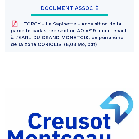
DOCUMENT ASSOCIÉ
TORCY - La Sapinette - Acquisition de la
parcelle cadastrée section AO n°19 appartenant
à l'EARL DU GRAND MONETOIS, en périphérie
de la zone CORIOLIS
8,08 Mo, pdf
Partager
sur
Partager
Facebook
sur
Partager
Twitter
par